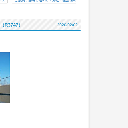
クス
|
ご成約：熱海市昭和町・海近・生活便利
R3747）
2020/02/02