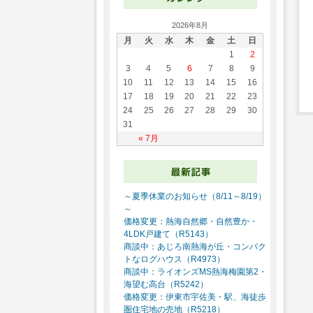
2026年8月
月
火
水
木
金
土
日
1
2
3
4
5
6
7
8
9
10
11
12
13
14
15
16
17
18
19
20
21
22
23
24
25
26
27
28
29
30
31
« 7月
～夏季休業のお知らせ（8/11～8/19）
～
価格変更：熱海自然郷・自然豊か・
4LDK戸建て（R5143）
商談中：あじろ南熱海が丘・コンパク
トなログハウス（R4973）
商談中：ライオンズMS熱海梅園第2・
海望む高台（R5242）
価格変更：伊東市宇佐美・駅、海徒歩
圏住宅地の売地（R5218）