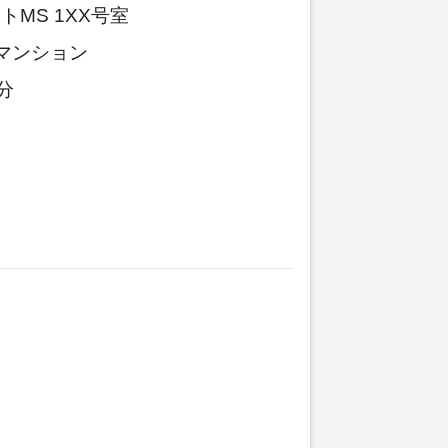
MS 1XX号室
マンション
分