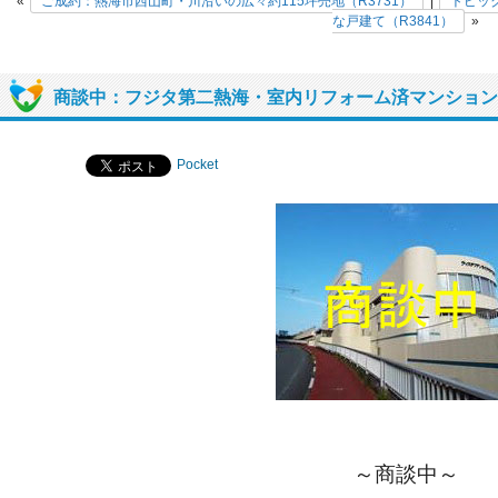
«
ご成約：熱海市西山町・川沿いの広々約115坪売地（R3731）
|
トピッ
な戸建て（R3841）
»
商談中：フジタ第二熱海・室内リフォーム済マンション（
Pocket
～商談中～