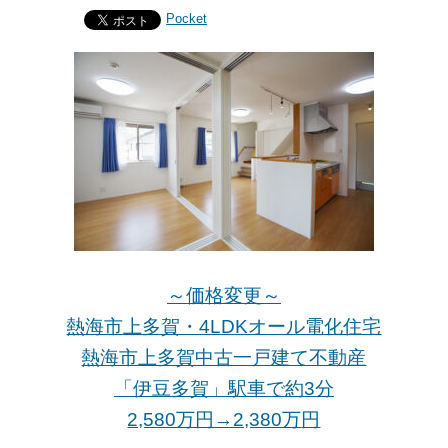
Pocket
～価格変更～
熱海市上多賀・4LDKオール電化住宅
熱海市上多賀中古一戸建て不動産
「伊豆多賀」駅車で約3分
2,580万円→2,380万
円