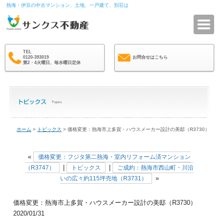
熱海・伊豆の中古マンション、土地、一戸建て、別荘は
サ
TEL
0120-393019
お問合せはこちら
第2・4火曜日、毎水曜日定休
ホーム
>
トピックス
> 価格変更：熱海市上多賀・ハウスメーカー設計の美邸（R3730）
«
価格変更：フジタ第二熱海・室内リフォーム済マンション
|
|
（R3747）
トピックス
ご成約：熱海市西山町・川沿
»
いの広々約115坪売地（R3731）
価格変更：熱海市上多賀・ハウスメーカー設計の美邸（R3730）
2020/01/31