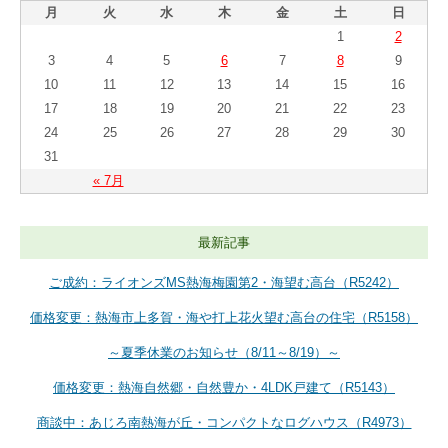
月
火
水
木
金
土
日
1
2
3
4
5
6
7
8
9
10
11
12
13
14
15
16
17
18
19
20
21
22
23
24
25
26
27
28
29
30
31
« 7月
最新記事
ご成約：ライオンズMS熱海梅園第2・海望む高台（R5242）
価格変更：熱海市上多賀・海や打上花火望む高台の住宅（R5158）
～夏季休業のお知らせ（8/11～8/19）～
価格変更：熱海自然郷・自然豊か・4LDK戸建て（R5143）
商談中：あじろ南熱海が丘・コンパクトなログハウス（R4973）