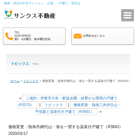
熱海・伊豆の中古マンション、土地、一戸建て、別荘は
サ
TEL
0120-393019
お問合せはこちら
第2・4火曜日、毎水曜日定休
ホーム
>
トピックス
> 価格変更：熱海市網代山・海を一望する温泉付戸建て（R3843）
«
ご成約：伊東市川奈・駅徒歩圏・緑豊かな環境の戸建て
|
|
（R3570）
トピックス
価格変更：熱海三井伊豆山・
»
平坦庭と温泉付き戸建て（R3601）
価格変更：熱海市網代山・海を一望する温泉付戸建て（R3843）
2020/01/17