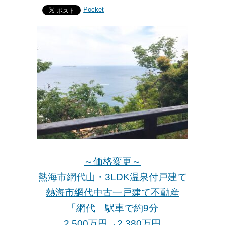
Pocket
～価格変更～
熱海市網代山・3LDK温泉付戸建て
熱海市網代中古一戸建て不動産
「網代」駅車で約9分
2,500万円→2,380万
円