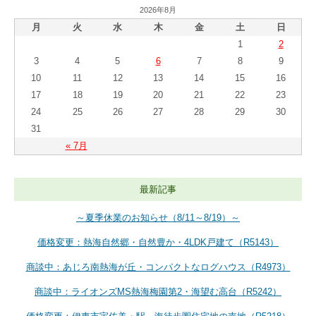
2026年8月
月
火
水
木
金
土
日
1
2
3
4
5
6
7
8
9
10
11
12
13
14
15
16
17
18
19
20
21
22
23
24
25
26
27
28
29
30
31
« 7月
最新記事
～夏季休業のお知らせ（8/11～8/19）～
価格変更：熱海自然郷・自然豊か・4LDK戸建て（R5143）
商談中：あじろ南熱海が丘・コンパクトなログハウス（R4973）
商談中：ライオンズMS熱海梅園第2・海望む高台（R5242）