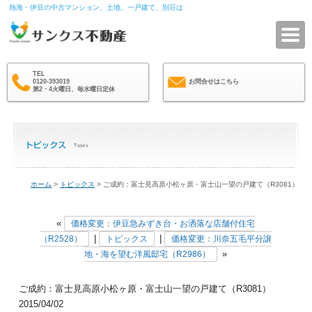
熱海・伊豆の中古マンション、土地、一戸建て、別荘は
サ
TEL
0120-393019
お問合せはこちら
第2・4火曜日、毎水曜日定休
ホーム
>
トピックス
> ご成約：富士見高原小松ヶ原・富士山一望の戸建て（R3081）
«
価格変更：伊豆急みずき台・お洒落な店舗付住宅
|
|
（R2528）
トピックス
価格変更：川奈五毛平分譲
»
地・海を望む洋風邸宅（R2986）
ご成約：富士見高原小松ヶ原・富士山一望の戸建て（R3081）
2015/04/02