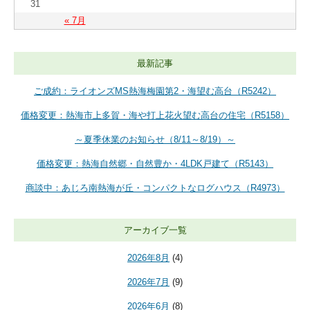
31
« 7月
最新記事
ご成約：ライオンズMS熱海梅園第2・海望む高台（R5242）
価格変更：熱海市上多賀・海や打上花火望む高台の住宅（R5158）
～夏季休業のお知らせ（8/11～8/19）～
価格変更：熱海自然郷・自然豊か・4LDK戸建て（R5143）
商談中：あじろ南熱海が丘・コンパクトなログハウス（R4973）
アーカイブ一覧
2026年8月
(4)
2026年7月
(9)
2026年6月
(8)