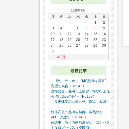
2026年8月
月
火
水
木
金
土
日
1
2
3
4
5
6
7
8
9
10
11
12
13
14
15
16
17
18
19
20
21
22
23
24
25
26
27
28
29
30
31
« 7月
ご成約：ライオンズMS熱海梅園第2・
海望む高台（R5242）
価格変更：熱海市上多賀・海や打上花
火望む高台の住宅（R5158）
～夏季休業のお知らせ（8/11～8/19）
～
価格変更：熱海自然郷・自然豊か・
4LDK戸建て（R5143）
商談中：あじろ南熱海が丘・コンパク
トなログハウス（R4973）