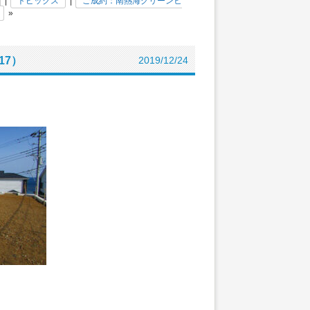
|
トピックス
|
ご成約：南熱海グリーンヒ
»
17）
2019/12/24