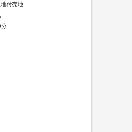
泉地付売地
地
9分