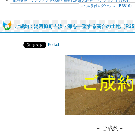
«
価格変更：プレジデント熱海・海望む温泉大浴場付マンション（R3769）
ル・温泉付ログハウス（R3816）
ご成約：湯河原町吉浜・海を一望する高台の土地（R35
Pocket
～ご成約～