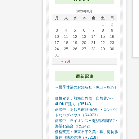
2026年8月
月
火
水
木
金
土
日
1
2
3
4
5
6
7
8
9
10
11
12
13
14
15
16
17
18
19
20
21
22
23
24
25
26
27
28
29
30
31
« 7月
～夏季休業のお知らせ（8/11～8/19）
～
価格変更：熱海自然郷・自然豊か・
4LDK戸建て（R5143）
商談中：あじろ南熱海が丘・コンパク
トなログハウス（R4973）
商談中：ライオンズMS熱海梅園第2・
海望む高台（R5242）
価格変更：伊東市宇佐美・駅、海徒歩
圏住宅地の売地（R5218）