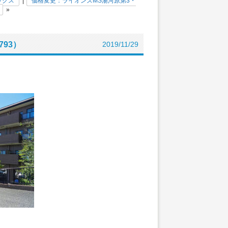
ックス
|
価格変更：ライオンズMS湯河原第3・
»
93）
2019/11/29