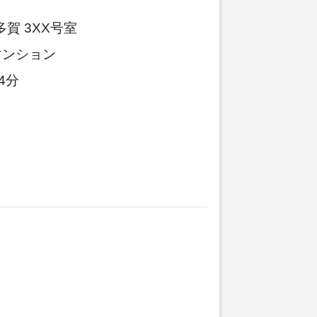
賀 3XX号室
マンション
4分