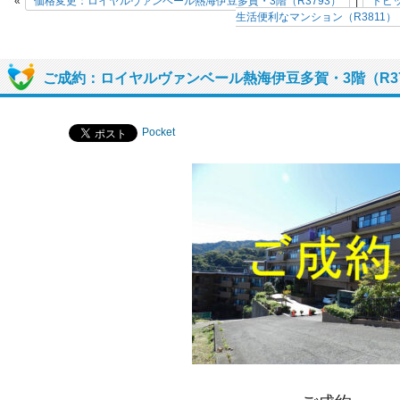
«
価格変更：ロイヤルヴァンベール熱海伊豆多賀・3階（R3793）
|
トピ
生活便利なマンション（R3811）
ご成約：ロイヤルヴァンベール熱海伊豆多賀・3階（R37
Pocket