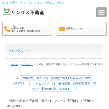
熱海・伊豆の中古マンション、土地、一戸建て、別荘は
サ
TEL
0120-393019
お問合せはこちら
第2・4火曜日、毎水曜日定休
ホーム
>
トピックス
> ご成約：熱海市下多賀・高台のリフォーム済戸建て（R3692）
«
価格変更：相の原町・閑静な住宅地のH24年築戸建て
|
|
（R3712）
トピックス
価格変更：熱海市青葉町・閑
»
静な住宅地の角地（R2526）
ご成約：熱海市下多賀・高台のリフォーム済戸建て（R3692）
2019/09/13