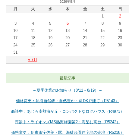
2026年8月
月
火
水
木
金
土
日
1
2
3
4
5
6
7
8
9
10
11
12
13
14
15
16
17
18
19
20
21
22
23
24
25
26
27
28
29
30
31
« 7月
最新記事
～夏季休業のお知らせ（8/11～8/19）～
価格変更：熱海自然郷・自然豊か・4LDK戸建て（R5143）
商談中：あじろ南熱海が丘・コンパクトなログハウス（R4973）
商談中：ライオンズMS熱海梅園第2・海望む高台（R5242）
価格変更：伊東市宇佐美・駅、海徒歩圏住宅地の売地（R5218）