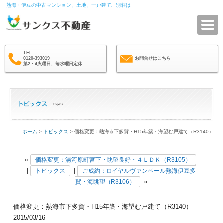
熱海・伊豆の中古マンション、土地、一戸建て、別荘は
サ
TEL
0120-393019
お問合せはこちら
第2・4火曜日、毎水曜日定休
ホーム
>
トピックス
> 価格変更：熱海市下多賀・H15年築・海望む戸建て（R3140）
«
価格変更：湯河原町宮下・眺望良好・４ＬＤＫ（R3105）
|
|
トピックス
ご成約：ロイヤルヴァンベール熱海伊豆多
»
賀・海眺望（R3106）
価格変更：熱海市下多賀・H15年築・海望む戸建て（R3140）
2015/03/16