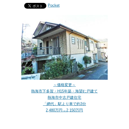
Pocket
～価格変更～
熱海市下多賀・H15年築・海望む戸建て
熱海市中古戸建住宅
「網代」駅より車で約3分
2,480万円→2,150万円