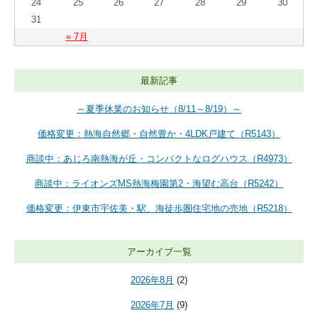
24
25
26
27
28
29
30
31
« 7月
最新記事
～夏季休業のお知らせ（8/11～8/19）～
価格変更：熱海自然郷・自然豊か・4LDK戸建て（R5143）
商談中：あじろ南熱海が丘・コンパクトなログハウス（R4973）
商談中：ライオンズMS熱海梅園第2・海望む高台（R5242）
価格変更：伊東市宇佐美・駅、海徒歩圏住宅地の売地（R5218）
アーカイブ一覧
2026年8月
(2)
2026年7月
(9)