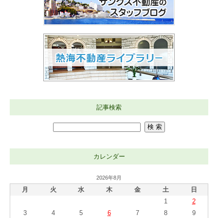
記事検索
カレンダー
2026年8月
月
火
水
木
金
土
日
1
2
3
4
5
6
7
8
9