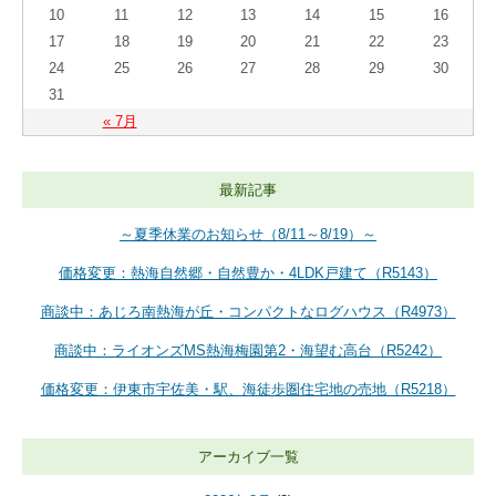
10
11
12
13
14
15
16
17
18
19
20
21
22
23
24
25
26
27
28
29
30
31
« 7月
最新記事
～夏季休業のお知らせ（8/11～8/19）～
価格変更：熱海自然郷・自然豊か・4LDK戸建て（R5143）
商談中：あじろ南熱海が丘・コンパクトなログハウス（R4973）
商談中：ライオンズMS熱海梅園第2・海望む高台（R5242）
価格変更：伊東市宇佐美・駅、海徒歩圏住宅地の売地（R5218）
アーカイブ一覧