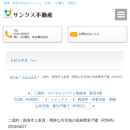
熱海・伊豆の中古マンション、土地、一戸建て、別荘は
サ
TEL
0120-393019
お問合せはこちら
第2・4火曜日、毎水曜日定休
ホーム
>
トピックス
> ご成約：熱海市上多賀・閑静な住宅地の収納豊富戸建（R3545）
«
ご成約：ロイヤルリゾート南熱海・駅近4階
|
|
2LDK（R3658）
トピックス
商談中：伊東市荻・閑静
»
な住宅地・庭付戸建て（R3621）
ご成約：熱海市上多賀・閑静な住宅地の収納豊富戸建（R3545）
2019/04/27