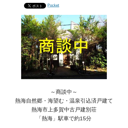
Pocket
～商談中～
熱海自然郷・海望む・温泉引込済戸建て
熱海市上多賀中古戸建別荘
「熱海」駅車で約15分