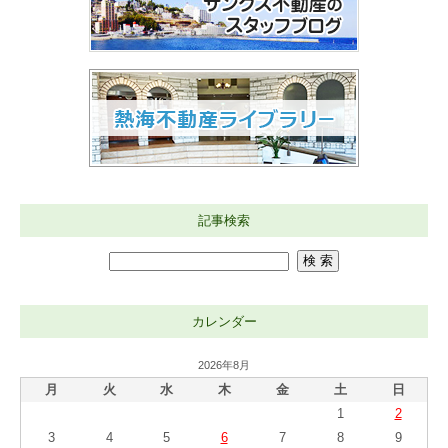
記事検索
カレンダー
2026年8月
月
火
水
木
金
土
日
1
2
3
4
5
6
7
8
9