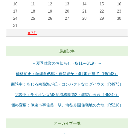
10
11
12
13
14
15
16
17
18
19
20
21
22
23
24
25
26
27
28
29
30
31
« 7月
最新記事
～夏季休業のお知らせ（8/11～8/19）～
価格変更：熱海自然郷・自然豊か・4LDK戸建て（R5143）
商談中：あじろ南熱海が丘・コンパクトなログハウス（R4973）
商談中：ライオンズMS熱海梅園第2・海望む高台（R5242）
価格変更：伊東市宇佐美・駅、海徒歩圏住宅地の売地（R5218）
アーカイブ一覧