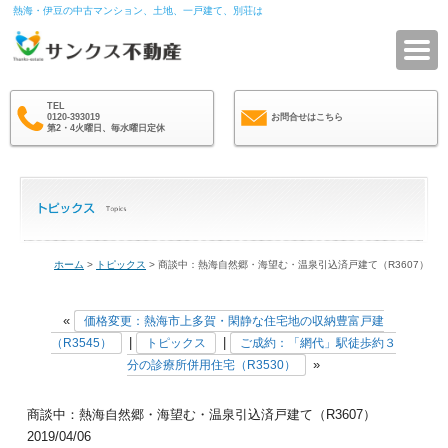
熱海・伊豆の中古マンション、土地、一戸建て、別荘は
サ
TEL
0120-393019
お問合せはこちら
第2・4火曜日、毎水曜日定休
ホーム
>
トピックス
> 商談中：熱海自然郷・海望む・温泉引込済戸建て（R3607）
«
価格変更：熱海市上多賀・閑静な住宅地の収納豊富戸建
|
|
（R3545）
トピックス
ご成約：「網代」駅徒歩約３
»
分の診療所併用住宅（R3530）
商談中：熱海自然郷・海望む・温泉引込済戸建て（R3607）
2019/04/06