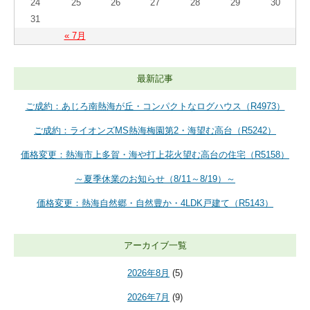
24
25
26
27
28
29
30
31
« 7月
最新記事
ご成約：あじろ南熱海が丘・コンパクトなログハウス（R4973）
ご成約：ライオンズMS熱海梅園第2・海望む高台（R5242）
価格変更：熱海市上多賀・海や打上花火望む高台の住宅（R5158）
～夏季休業のお知らせ（8/11～8/19）～
価格変更：熱海自然郷・自然豊か・4LDK戸建て（R5143）
アーカイブ一覧
2026年8月
(5)
2026年7月
(9)