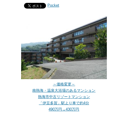
Pocket
～価格変更～
南熱海・温泉大浴場のあるマンション
熱海市中古リゾートマンション
「伊豆多賀」駅より車で約4分
490万円→430万円