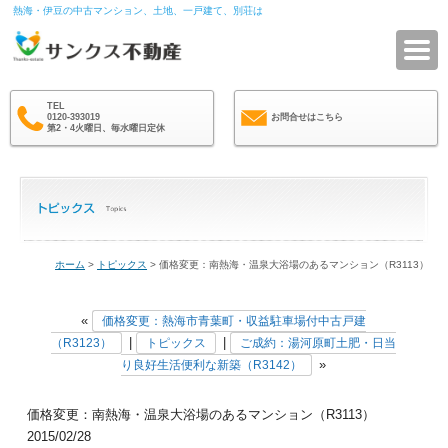
熱海・伊豆の中古マンション、土地、一戸建て、別荘は
サ
TEL
0120-393019
お問合せはこちら
第2・4火曜日、毎水曜日定休
ホーム
>
トピックス
> 価格変更：南熱海・温泉大浴場のあるマンション（R3113）
«
価格変更：熱海市青葉町・収益駐車場付中古戸建
|
|
（R3123）
トピックス
ご成約：湯河原町土肥・日当
»
り良好生活便利な新築（R3142）
価格変更：南熱海・温泉大浴場のあるマンション（R3113）
2015/02/28