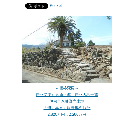
Pocket
～価格変更～
伊豆急伊豆高原・海、伊豆大島一望
伊東市八幡野売土地
「伊豆高原」駅徒歩約17分
2,820万円→2,280万円