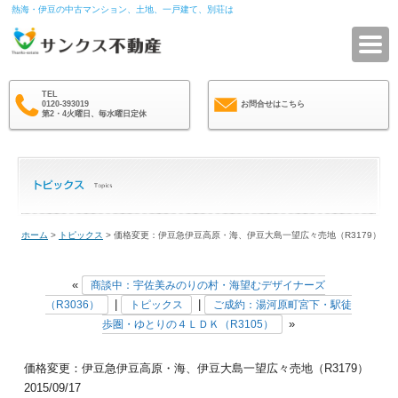
熱海・伊豆の中古マンション、土地、一戸建て、別荘は
サ
TEL
0120-393019
お問合せはこちら
第2・4火曜日、毎水曜日定休
ホーム
>
トピックス
> 価格変更：伊豆急伊豆高原・海、伊豆大島一望広々売地（R3179）
«
商談中：宇佐美みのりの村・海望むデザイナーズ
|
|
（R3036）
トピックス
ご成約：湯河原町宮下・駅徒
»
歩圏・ゆとりの４ＬＤＫ（R3105）
価格変更：伊豆急伊豆高原・海、伊豆大島一望広々売地（R3179）
2015/09/17