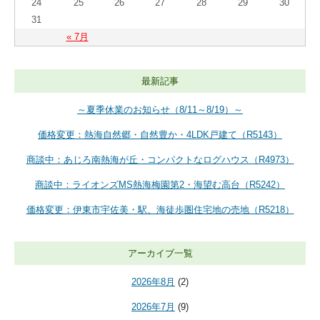
24
25
26
27
28
29
30
31
« 7月
最新記事
～夏季休業のお知らせ（8/11～8/19）～
価格変更：熱海自然郷・自然豊か・4LDK戸建て（R5143）
商談中：あじろ南熱海が丘・コンパクトなログハウス（R4973）
商談中：ライオンズMS熱海梅園第2・海望む高台（R5242）
価格変更：伊東市宇佐美・駅、海徒歩圏住宅地の売地（R5218）
アーカイブ一覧
2026年8月
(2)
2026年7月
(9)