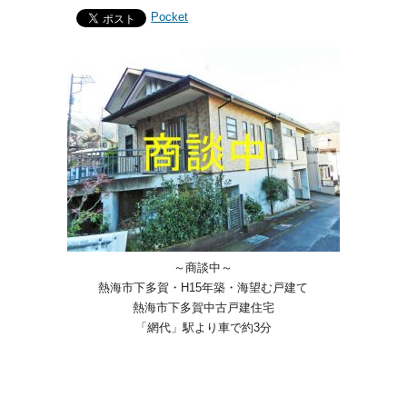
Pocket
～商談中～
熱海市下多賀・H15年築・海望む戸建て
熱海市下多賀中古戸建住宅
「網代」駅より車で約3分