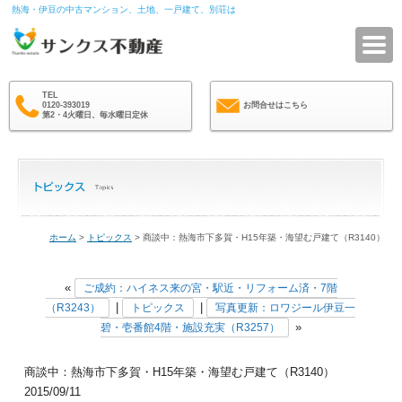
熱海・伊豆の中古マンション、土地、一戸建て、別荘は
サ
TEL
0120-393019
お問合せはこちら
第2・4火曜日、毎水曜日定休
ホーム
>
トピックス
> 商談中：熱海市下多賀・H15年築・海望む戸建て（R3140）
«
ご成約：ハイネス来の宮・駅近・リフォーム済・7階
|
|
（R3243）
トピックス
写真更新：ロワジール伊豆一
»
碧・壱番館4階・施設充実（R3257）
商談中：熱海市下多賀・H15年築・海望む戸建て（R3140）
2015/09/11