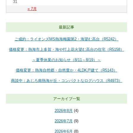
31
« 7月
最新記事
ご成約：ライオンズMS熱海梅園第2・海望む高台（R5242）
価格変更：熱海市上多賀・海や打上花火望む高台の住宅（R5158）
～夏季休業のお知らせ（8/11～8/19）～
価格変更：熱海自然郷・自然豊か・4LDK戸建て（R5143）
商談中：あじろ南熱海が丘・コンパクトなログハウス（R4973）
アーカイブ一覧
2026年8月
(4)
2026年7月
(9)
2026年6月
(8)