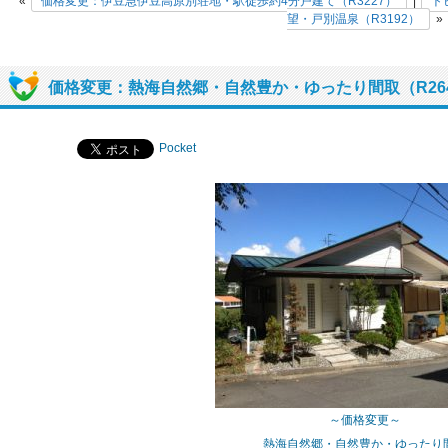
«
価格変更：伊豆急伊豆高原別荘地・駅徒歩約4分戸建て（R3227）
|
ト
望・戸別温泉（R3192）
»
価格変更：熱海自然郷・自然豊か・ゆったり間取（R26
Pocket
～価格変更～
熱海自然郷・自然豊か・ゆったり