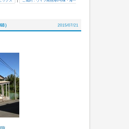
ピックス
|
ご成約：ヴィラ南熱海6号棟・海一
48）
2015/07/21
間取