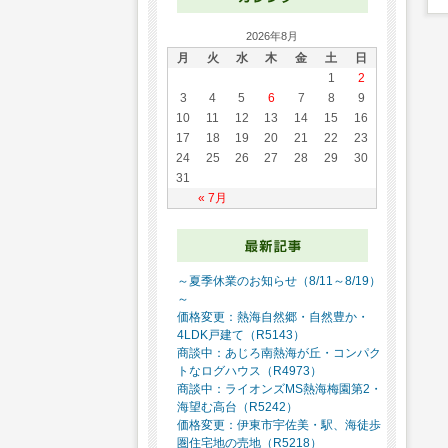
2026年8月
月
火
水
木
金
土
日
1
2
3
4
5
6
7
8
9
10
11
12
13
14
15
16
17
18
19
20
21
22
23
24
25
26
27
28
29
30
31
« 7月
～夏季休業のお知らせ（8/11～8/19）
～
価格変更：熱海自然郷・自然豊か・
4LDK戸建て（R5143）
商談中：あじろ南熱海が丘・コンパク
トなログハウス（R4973）
商談中：ライオンズMS熱海梅園第2・
海望む高台（R5242）
価格変更：伊東市宇佐美・駅、海徒歩
圏住宅地の売地（R5218）