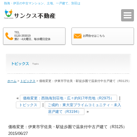
熱海・伊豆の中古マンション、土地、一戸建て、別荘は
サ
TEL
0120-393019
お問合せはこちら
第2・4火曜日、毎水曜日定休
ホーム
>
トピックス
> 価格変更：伊東市宇佐美・駅徒歩圏で温泉付中古戸建て（R3125）
«
|
価格変更：西熱海別荘地・広々約917坪売地（R2975）
|
トピックス
ご成約：東大室プライムコミュニティ・未入
»
居戸建て（R3194）
価格変更：伊東市宇佐美・駅徒歩圏で温泉付中古戸建て（R3125）
2015/06/27