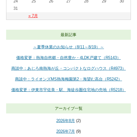
24
25
26
27
28
29
30
31
« 7月
最新記事
～夏季休業のお知らせ（8/11～8/19）～
価格変更：熱海自然郷・自然豊か・4LDK戸建て（R5143）
商談中：あじろ南熱海が丘・コンパクトなログハウス（R4973）
商談中：ライオンズMS熱海梅園第2・海望む高台（R5242）
価格変更：伊東市宇佐美・駅、海徒歩圏住宅地の売地（R5218）
アーカイブ一覧
2026年8月
(2)
2026年7月
(9)