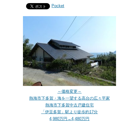
Pocket
～価格変更～
熱海市下多賀・海を一望する高台の広々平家
熱海市下多賀中古戸建住宅
「伊豆多賀」駅より徒歩約17分
4,980万円→4,480万円