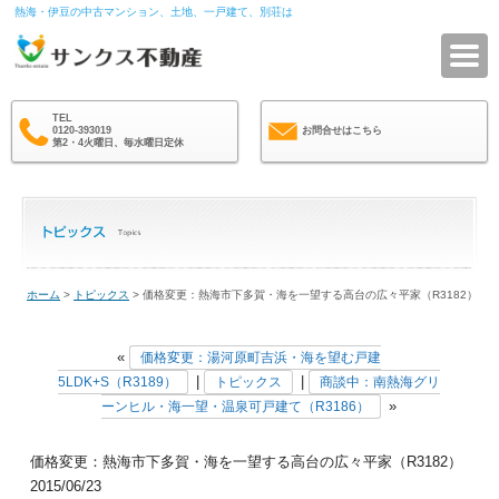
熱海・伊豆の中古マンション、土地、一戸建て、別荘は
サ
TEL
0120-393019
お問合せはこちら
第2・4火曜日、毎水曜日定休
ホーム
>
トピックス
> 価格変更：熱海市下多賀・海を一望する高台の広々平家（R3182）
«
価格変更：湯河原町吉浜・海を望む戸建
|
|
5LDK+S（R3189）
トピックス
商談中：南熱海グリ
»
ーンヒル・海一望・温泉可戸建て（R3186）
価格変更：熱海市下多賀・海を一望する高台の広々平家（R3182）
2015/06/23