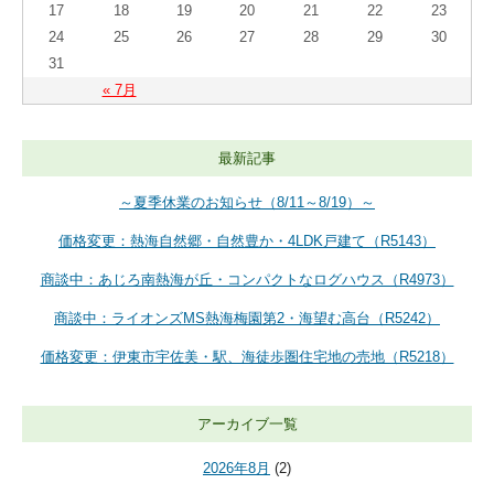
17
18
19
20
21
22
23
24
25
26
27
28
29
30
31
« 7月
最新記事
～夏季休業のお知らせ（8/11～8/19）～
価格変更：熱海自然郷・自然豊か・4LDK戸建て（R5143）
商談中：あじろ南熱海が丘・コンパクトなログハウス（R4973）
商談中：ライオンズMS熱海梅園第2・海望む高台（R5242）
価格変更：伊東市宇佐美・駅、海徒歩圏住宅地の売地（R5218）
アーカイブ一覧
2026年8月
(2)