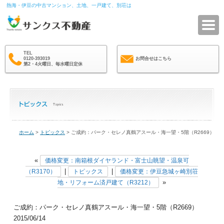
熱海・伊豆の中古マンション、土地、一戸建て、別荘は
サ
TEL
0120-393019
お問合せはこちら
第2・4火曜日、毎水曜日定休
ホーム
>
トピックス
> ご成約：パーク・セレノ真鶴アスール・海一望・5階（R2669）
«
価格変更：南箱根ダイヤランド・富士山眺望・温泉可
|
|
（R3170）
トピックス
価格変更：伊豆急城ヶ崎別荘
»
地・リフォーム済戸建て（R3212）
ご成約：パーク・セレノ真鶴アスール・海一望・5階（R2669）
2015/06/14