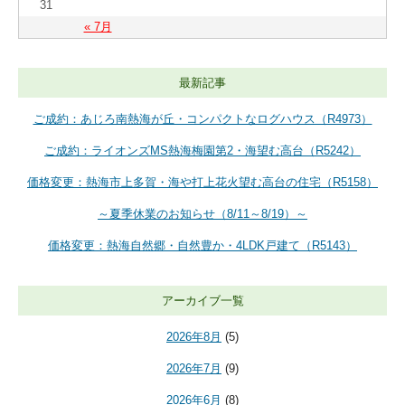
31
« 7月
最新記事
ご成約：あじろ南熱海が丘・コンパクトなログハウス（R4973）
ご成約：ライオンズMS熱海梅園第2・海望む高台（R5242）
価格変更：熱海市上多賀・海や打上花火望む高台の住宅（R5158）
～夏季休業のお知らせ（8/11～8/19）～
価格変更：熱海自然郷・自然豊か・4LDK戸建て（R5143）
アーカイブ一覧
2026年8月
(5)
2026年7月
(9)
2026年6月
(8)