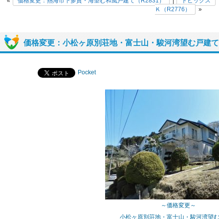
«
価格変更：熱海市下多賀・海望む和風戸建て（R2831）
|
トピックス
Ｋ（R2776）
»
価格変更：小松ヶ原別荘地・富士山・駿河湾望む戸建て（
Pocket
～価格変更～
小松ヶ原別荘地・富士山・駿河湾望