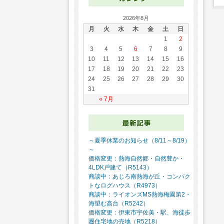
2026年8月
月
火
水
木
金
土
日
1
2
3
4
5
6
7
8
9
10
11
12
13
14
15
16
17
18
19
20
21
22
23
24
25
26
27
28
29
30
31
« 7月
～夏季休業のお知らせ（8/11～8/19）
～
価格変更：熱海自然郷・自然豊か・
4LDK戸建て（R5143）
商談中：あじろ南熱海が丘・コンパク
トなログハウス（R4973）
商談中：ライオンズMS熱海梅園第2・
海望む高台（R5242）
価格変更：伊東市宇佐美・駅、海徒歩
圏住宅地の売地（R5218）