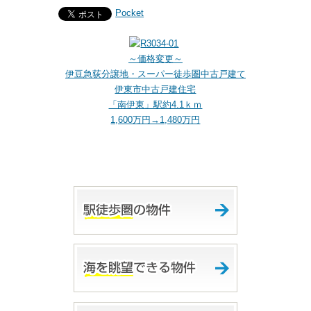
Pocket
～価格変更～
伊豆急荻分譲地・スーパー徒歩圏中古戸建て
伊東市中古戸建住宅
「南伊東」駅約4.1ｋｍ
1,600万円→1,480万円