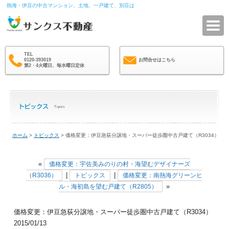
熱海・伊豆の中古マンション、土地、一戸建て、別荘は
サ
TEL
0120-393019
お問合せはこちら
第2・4火曜日、毎水曜日定休
ホーム
>
トピックス
> 価格変更：伊豆急荻分譲地・スーパー徒歩圏中古戸建て（R3034）
«
価格変更：宇佐美みのりの村・海望むデザイナーズ
|
|
（R3036）
トピックス
価格変更：南熱海グリーンヒ
»
ル・海初島を望む戸建て（R2805）
価格変更：伊豆急荻分譲地・スーパー徒歩圏中古戸建て（R3034）
2015/01/13