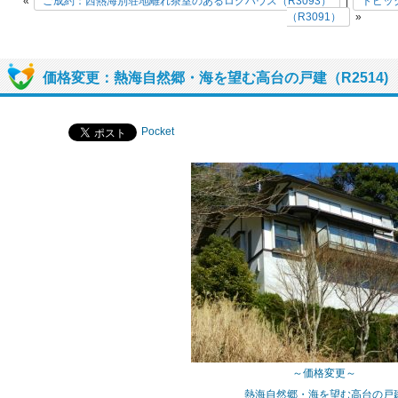
«
ご成約：西熱海別荘地離れ茶室のあるログハウス（R3093）
|
トピッ
（R3091）
»
価格変更：熱海自然郷・海を望む高台の戸建（R2514)
Pocket
～価格変更～
熱海自然郷・海を望む高台の戸