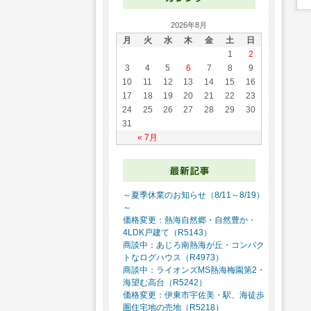
2026年8月
月
火
水
木
金
土
日
1
2
3
4
5
6
7
8
9
10
11
12
13
14
15
16
17
18
19
20
21
22
23
24
25
26
27
28
29
30
31
« 7月
～夏季休業のお知らせ（8/11～8/19）
～
価格変更：熱海自然郷・自然豊か・
4LDK戸建て（R5143）
商談中：あじろ南熱海が丘・コンパク
トなログハウス（R4973）
商談中：ライオンズMS熱海梅園第2・
海望む高台（R5242）
価格変更：伊東市宇佐美・駅、海徒歩
圏住宅地の売地（R5218）