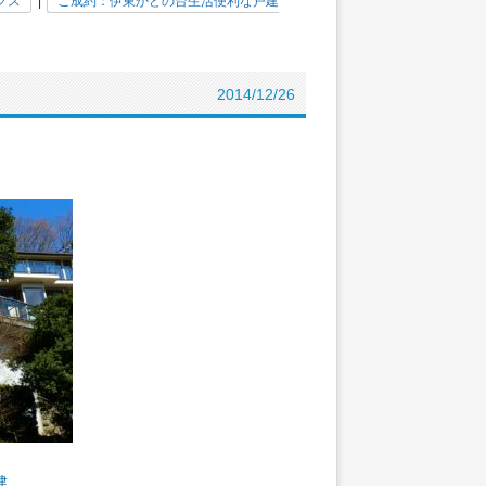
クス
|
ご成約：伊東かどの台生活便利な戸建
2014/12/26
建