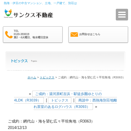
熱海・伊豆の中古マンション、土地、一戸建て、別荘は
サ
TEL
0120-393019
お問合せはこちら
第2・4火曜日、毎水曜日定休
ホーム
>
トピックス
> ご成約：網代山・海を望む広々平坦角地（R3063）
«
ご成約：湯河原町吉浜・駅徒歩圏ゆとりの
|
|
4LDK（R3039）
トピックス
商談中：西熱海別荘地離
»
れ茶室のあるログハウス（R3093）
ご成約：網代山・海を望む広々平坦角地（R3063）
2014/12/13