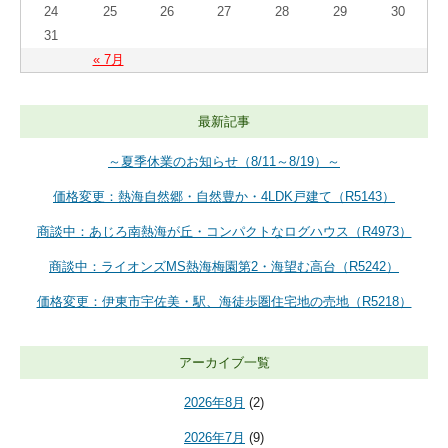
24
25
26
27
28
29
30
31
« 7月
最新記事
～夏季休業のお知らせ（8/11～8/19）～
価格変更：熱海自然郷・自然豊か・4LDK戸建て（R5143）
商談中：あじろ南熱海が丘・コンパクトなログハウス（R4973）
商談中：ライオンズMS熱海梅園第2・海望む高台（R5242）
価格変更：伊東市宇佐美・駅、海徒歩圏住宅地の売地（R5218）
アーカイブ一覧
2026年8月
(2)
2026年7月
(9)