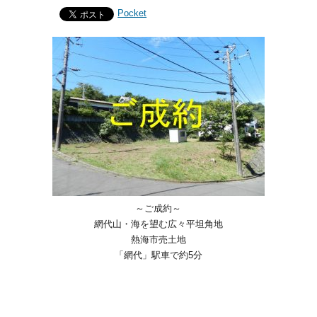
Pocket
～ご成約～
網代山・海を望む広々平坦角地
熱海市売土地
「網代」駅車で約5分