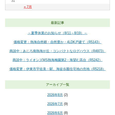
31
« 7月
最新記事
～夏季休業のお知らせ（8/11～8/19）～
価格変更：熱海自然郷・自然豊か・4LDK戸建て（R5143）
商談中：あじろ南熱海が丘・コンパクトなログハウス（R4973）
商談中：ライオンズMS熱海梅園第2・海望む高台（R5242）
価格変更：伊東市宇佐美・駅、海徒歩圏住宅地の売地（R5218）
アーカイブ一覧
2026年8月
(2)
2026年7月
(9)
2026年6月
(8)