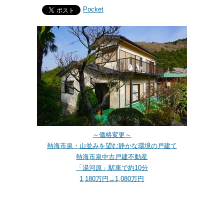
Pocket
～価格変更～
熱海市泉・山並みを望む静かな環境の戸建て
熱海市泉中古戸建不動産
「湯河原」駅車で約10分
1,180万円→1,080万円