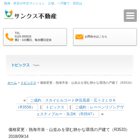
熱海・伊豆の中古マンション、土地、一戸建て、別荘は
サ
TEL
0120-393019
お問合せはこちら
第2・4火曜日、毎水曜日定休
ホーム
>
トピックス
> 価格変更：熱海市泉・山並みを望む静かな環境の戸建て（R3533）
«
ご成約：スカイヒルコート伊豆高原・広々２ＬＤＫ
|
|
（R3558）
トピックス
ご成約：レーベンリゾシアヴ
»
ェスティブルー・3LDK （R3547）
価格変更：熱海市泉・山並みを望む静かな環境の戸建て（R3533）
2018/09/14