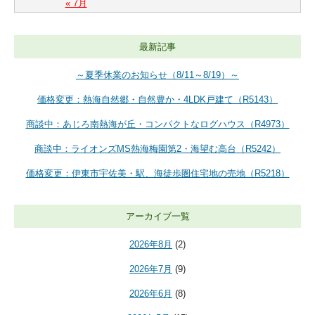
« 7月
最新記事
～夏季休業のお知らせ（8/11～8/19）～
価格変更：熱海自然郷・自然豊か・4LDK戸建て（R5143）
商談中：あじろ南熱海が丘・コンパクトなログハウス（R4973）
商談中：ライオンズMS熱海梅園第2・海望む高台（R5242）
価格変更：伊東市宇佐美・駅、海徒歩圏住宅地の売地（R5218）
アーカイブ一覧
2026年8月
(2)
2026年7月
(9)
2026年6月
(8)