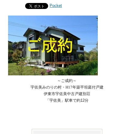
Pocket
～ご成約～
宇佐美みのりの村・H17年築平坦庭付戸建
伊東市宇佐美中古戸建別荘
「宇佐美」駅車で約12分