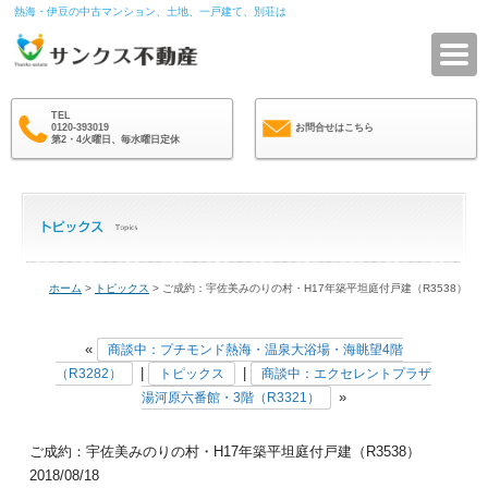
熱海・伊豆の中古マンション、土地、一戸建て、別荘は
サ
TEL
0120-393019
お問合せはこちら
第2・4火曜日、毎水曜日定休
ホーム
>
トピックス
> ご成約：宇佐美みのりの村・H17年築平坦庭付戸建（R3538）
«
商談中：プチモンド熱海・温泉大浴場・海眺望4階
|
|
（R3282）
トピックス
商談中：エクセレントプラザ
»
湯河原六番館・3階（R3321）
ご成約：宇佐美みのりの村・H17年築平坦庭付戸建（R3538）
2018/08/18