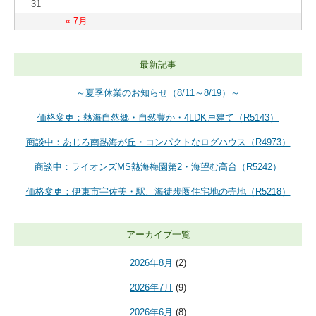
31
« 7月
最新記事
～夏季休業のお知らせ（8/11～8/19）～
価格変更：熱海自然郷・自然豊か・4LDK戸建て（R5143）
商談中：あじろ南熱海が丘・コンパクトなログハウス（R4973）
商談中：ライオンズMS熱海梅園第2・海望む高台（R5242）
価格変更：伊東市宇佐美・駅、海徒歩圏住宅地の売地（R5218）
アーカイブ一覧
2026年8月
(2)
2026年7月
(9)
2026年6月
(8)