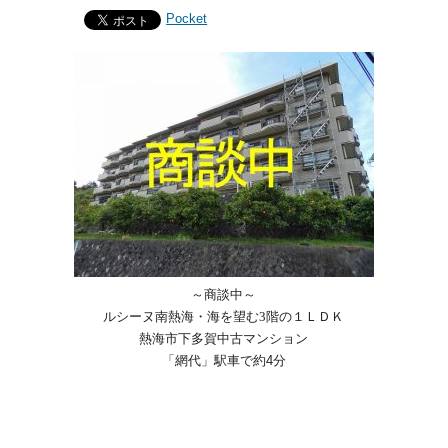
Pocket
～商談中～
ルシーヌ南熱海・海を望む3階の１ＬＤＫ
熱海市下多賀中古マンション
「網代」駅車で約4分