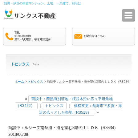
熱海・伊豆の中古マンション、土地、一戸建て、別荘は
サ
TEL
0120-393019
お問合せはこちら
第2・4火曜日、毎水曜日定休
ホーム
>
トピックス
> 商談中：ルシーヌ南熱海・海を望む3階の１ＬＤＫ（R3534）
«
商談中：西熱海別荘地・桜並木沿い広々平坦角地
|
|
（R3422）
トピックス
価格変更：熱海市下多賀・海
»
近の広々とした売地（R3518）
商談中：ルシーヌ南熱海・海を望む3階の１ＬＤＫ（R3534）
2018/06/08