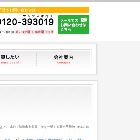
下見やお問い合わせは
貸したい
会社案内
ス
> ご成約：熱海市上多賀・海を一望する高台平坦地（R3178）