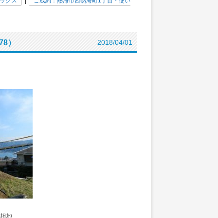
ックス
|
ご成約：熱海市西熱海町1丁目・使い
78）
2018/04/01
平坦地