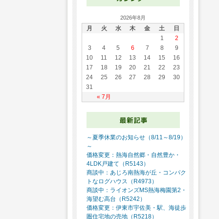
2026年8月
月
火
水
木
金
土
日
1
2
3
4
5
6
7
8
9
10
11
12
13
14
15
16
17
18
19
20
21
22
23
24
25
26
27
28
29
30
31
« 7月
～夏季休業のお知らせ（8/11～8/19）
～
価格変更：熱海自然郷・自然豊か・
4LDK戸建て（R5143）
商談中：あじろ南熱海が丘・コンパク
トなログハウス（R4973）
商談中：ライオンズMS熱海梅園第2・
海望む高台（R5242）
価格変更：伊東市宇佐美・駅、海徒歩
圏住宅地の売地（R5218）