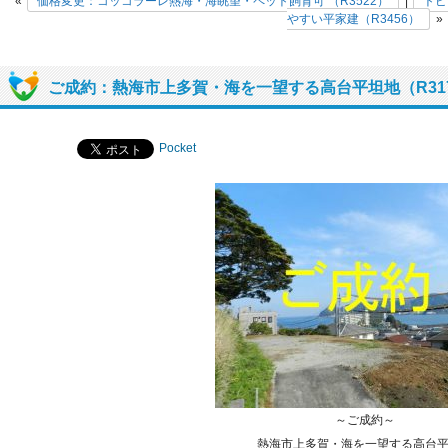
«
価格変更：コッコラーレ熱海・海眺望・ペット飼育可 （R3522）
|
トピ
やすい平家建（R3456）
»
ご成約：熱海市上多賀・海を一望する高台平坦地（R31
Pocket
～ご成約～
熱海市上多賀・海を一望する高台