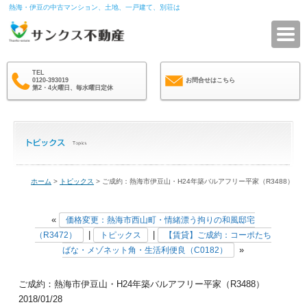
熱海・伊豆の中古マンション、土地、一戸建て、別荘は
サ
TEL
0120-393019
お問合せはこちら
第2・4火曜日、毎水曜日定休
ホーム
>
トピックス
> ご成約：熱海市伊豆山・H24年築バルアフリー平家（R3488）
«
価格変更：熱海市西山町・情緒漂う拘りの和風邸宅
|
|
（R3472）
トピックス
【賃貸】ご成約：コーポたち
»
ばな・メゾネット角・生活利便良（C0182）
ご成約：熱海市伊豆山・H24年築バルアフリー平家（R3488）
2018/01/28