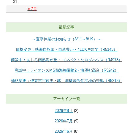
31
« 7月
最新記事
～夏季休業のお知らせ（8/11～8/19）～
価格変更：熱海自然郷・自然豊か・4LDK戸建て（R5143）
商談中：あじろ南熱海が丘・コンパクトなログハウス（R4973）
商談中：ライオンズMS熱海梅園第2・海望む高台（R5242）
価格変更：伊東市宇佐美・駅、海徒歩圏住宅地の売地（R5218）
アーカイブ一覧
2026年8月
(2)
2026年7月
(9)
2026年6月
(8)