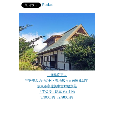
Pocket
～価格変更～
宇佐美みのりの村・敷地広々古民家風邸宅
伊東市宇佐美中古戸建別荘
「宇佐美」駅車で約11分
3,300万円→2,980万円