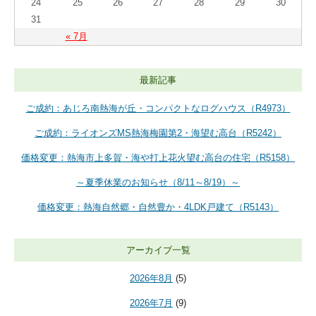
24
25
26
27
28
29
30
31
« 7月
最新記事
ご成約：あじろ南熱海が丘・コンパクトなログハウス（R4973）
ご成約：ライオンズMS熱海梅園第2・海望む高台（R5242）
価格変更：熱海市上多賀・海や打上花火望む高台の住宅（R5158）
～夏季休業のお知らせ（8/11～8/19）～
価格変更：熱海自然郷・自然豊か・4LDK戸建て（R5143）
アーカイブ一覧
2026年8月
(5)
2026年7月
(9)