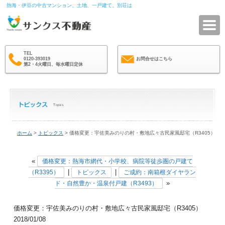
熱海・伊豆の中古マンション、土地、一戸建て、別荘は
サ
TEL
0120-393019
お問合せはこちら
第2・4火曜日、毎水曜日定休
ホーム
>
トピックス
> 価格変更：宇佐美みのりの村・敷地広々古民家風邸宅（R3405）
«
価格変更：熱海市網代・小学校、病院等徒歩圏の戸建て
|
|
（R3395）
トピックス
ご成約：南箱根ダイヤラン
»
ド・自然豊か・温泉付戸建（R3493）
価格変更：宇佐美みのりの村・敷地広々古民家風邸宅（R3405）
2018/01/08