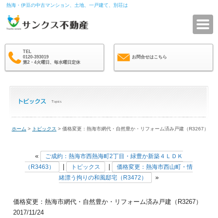
熱海・伊豆の中古マンション、土地、一戸建て、別荘は
サ
TEL
0120-393019
お問合せはこちら
第2・4火曜日、毎水曜日定休
ホーム
>
トピックス
> 価格変更：熱海市網代・自然豊か・リフォーム済み戸建（R3267）
«
ご成約：熱海市西熱海町2丁目・緑豊か新築４ＬＤＫ
|
|
（R3463）
トピックス
価格変更：熱海市西山町・情
»
緒漂う拘りの和風邸宅（R3472）
価格変更：熱海市網代・自然豊か・リフォーム済み戸建（R3267）
2017/11/24