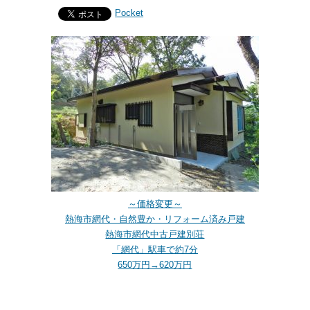
Pocket
～価格変更～
熱海市網代・自然豊か・リフォーム済み戸建
熱海市網代中古戸建別荘
「網代」駅車で約7分
650万円→620万円