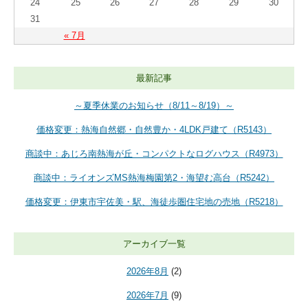
24
25
26
27
28
29
30
31
« 7月
最新記事
～夏季休業のお知らせ（8/11～8/19）～
価格変更：熱海自然郷・自然豊か・4LDK戸建て（R5143）
商談中：あじろ南熱海が丘・コンパクトなログハウス（R4973）
商談中：ライオンズMS熱海梅園第2・海望む高台（R5242）
価格変更：伊東市宇佐美・駅、海徒歩圏住宅地の売地（R5218）
アーカイブ一覧
2026年8月
(2)
2026年7月
(9)