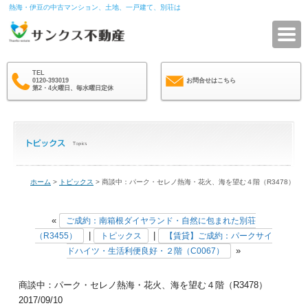
熱海・伊豆の中古マンション、土地、一戸建て、別荘は
サ
TEL
0120-393019
お問合せはこちら
第2・4火曜日、毎水曜日定休
ホーム
>
トピックス
> 商談中：パーク・セレノ熱海・花火、海を望む４階（R3478）
«
ご成約：南箱根ダイヤランド・自然に包まれた別荘
|
|
（R3455）
トピックス
【賃貸】ご成約：パークサイ
»
ドハイツ・生活利便良好・２階（C0067）
商談中：パーク・セレノ熱海・花火、海を望む４階（R3478）
2017/09/10