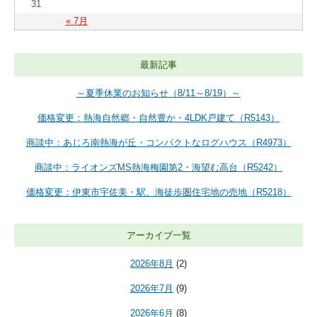
31
« 7月
最新記事
～夏季休業のお知らせ（8/11～8/19）～
価格変更：熱海自然郷・自然豊か・4LDK戸建て（R5143）
商談中：あじろ南熱海が丘・コンパクトなログハウス（R4973）
商談中：ライオンズMS熱海梅園第2・海望む高台（R5242）
価格変更：伊東市宇佐美・駅、海徒歩圏住宅地の売地（R5218）
アーカイブ一覧
2026年8月
(2)
2026年7月
(9)
2026年6月
(8)