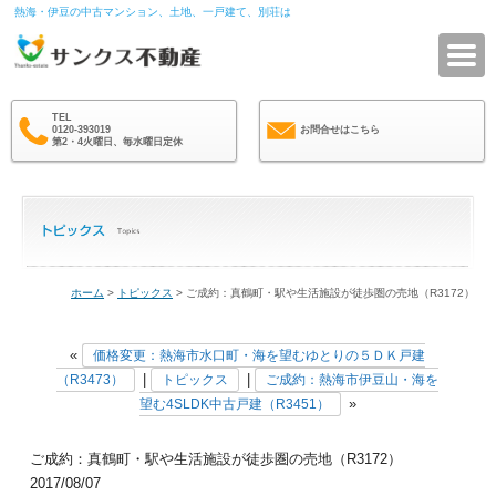
熱海・伊豆の中古マンション、土地、一戸建て、別荘は
サ
TEL
0120-393019
お問合せはこちら
第2・4火曜日、毎水曜日定休
ホーム
>
トピックス
> ご成約：真鶴町・駅や生活施設が徒歩圏の売地（R3172）
«
価格変更：熱海市水口町・海を望むゆとりの５ＤＫ戸建
|
|
（R3473）
トピックス
ご成約：熱海市伊豆山・海を
»
望む4SLDK中古戸建（R3451）
ご成約：真鶴町・駅や生活施設が徒歩圏の売地（R3172）
2017/08/07