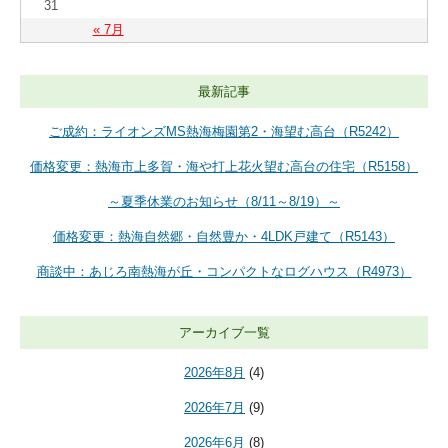
31
« 7月
最新記事
ご成約：ライオンズMS熱海梅園第2・海望む高台（R5242）
価格変更：熱海市上多賀・海や打上花火望む高台の住宅（R5158）
～夏季休業のお知らせ（8/11～8/19）～
価格変更：熱海自然郷・自然豊か・4LDK戸建て（R5143）
商談中：あじろ南熱海が丘・コンパクトなログハウス（R4973）
アーカイブ一覧
2026年8月
(4)
2026年7月
(9)
2026年6月
(8)