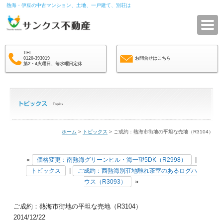
熱海・伊豆の中古マンション、土地、一戸建て、別荘は
サ
TEL
0120-393019
お問合せはこちら
第2・4火曜日、毎水曜日定休
ホーム
>
トピックス
> ご成約：熱海市街地の平坦な売地（R3104）
«
|
価格変更：南熱海グリーンヒル・海一望5DK（R2998）
|
トピックス
ご成約：西熱海別荘地離れ茶室のあるログハ
»
ウス（R3093）
ご成約：熱海市街地の平坦な売地（R3104）
2014/12/22