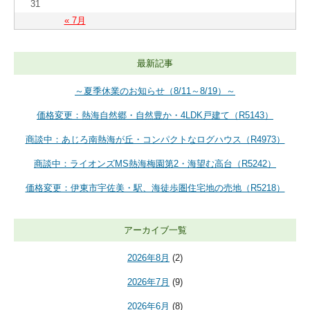
31
« 7月
最新記事
～夏季休業のお知らせ（8/11～8/19）～
価格変更：熱海自然郷・自然豊か・4LDK戸建て（R5143）
商談中：あじろ南熱海が丘・コンパクトなログハウス（R4973）
商談中：ライオンズMS熱海梅園第2・海望む高台（R5242）
価格変更：伊東市宇佐美・駅、海徒歩圏住宅地の売地（R5218）
アーカイブ一覧
2026年8月
(2)
2026年7月
(9)
2026年6月
(8)