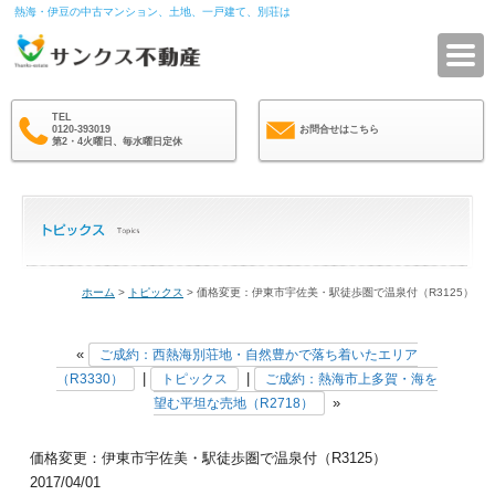
熱海・伊豆の中古マンション、土地、一戸建て、別荘は
サ
TEL
0120-393019
お問合せはこちら
第2・4火曜日、毎水曜日定休
ホーム
>
トピックス
> 価格変更：伊東市宇佐美・駅徒歩圏で温泉付（R3125）
«
ご成約：西熱海別荘地・自然豊かで落ち着いたエリア
|
|
（R3330）
トピックス
ご成約：熱海市上多賀・海を
»
望む平坦な売地（R2718）
価格変更：伊東市宇佐美・駅徒歩圏で温泉付（R3125）
2017/04/01