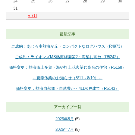
24
25
26
27
28
29
30
31
« 7月
最新記事
ご成約：あじろ南熱海が丘・コンパクトなログハウス（R4973）
ご成約：ライオンズMS熱海梅園第2・海望む高台（R5242）
価格変更：熱海市上多賀・海や打上花火望む高台の住宅（R5158）
～夏季休業のお知らせ（8/11～8/19）～
価格変更：熱海自然郷・自然豊か・4LDK戸建て（R5143）
アーカイブ一覧
2026年8月
(5)
2026年7月
(9)