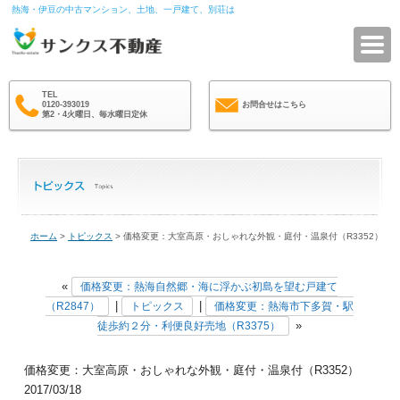
熱海・伊豆の中古マンション、土地、一戸建て、別荘は
サ
TEL
0120-393019
お問合せはこちら
第2・4火曜日、毎水曜日定休
ホーム
>
トピックス
> 価格変更：大室高原・おしゃれな外観・庭付・温泉付（R3352）
«
価格変更：熱海自然郷・海に浮かぶ初島を望む戸建て
|
|
（R2847）
トピックス
価格変更：熱海市下多賀・駅
»
徒歩約２分・利便良好売地（R3375）
価格変更：大室高原・おしゃれな外観・庭付・温泉付（R3352）
2017/03/18