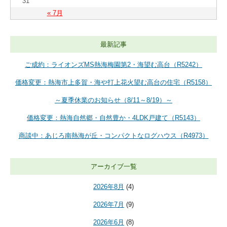
31
« 7月
最新記事
ご成約：ライオンズMS熱海梅園第2・海望む高台（R5242）
価格変更：熱海市上多賀・海や打上花火望む高台の住宅（R5158）
～夏季休業のお知らせ（8/11～8/19）～
価格変更：熱海自然郷・自然豊か・4LDK戸建て（R5143）
商談中：あじろ南熱海が丘・コンパクトなログハウス（R4973）
アーカイブ一覧
2026年8月
(4)
2026年7月
(9)
2026年6月
(8)