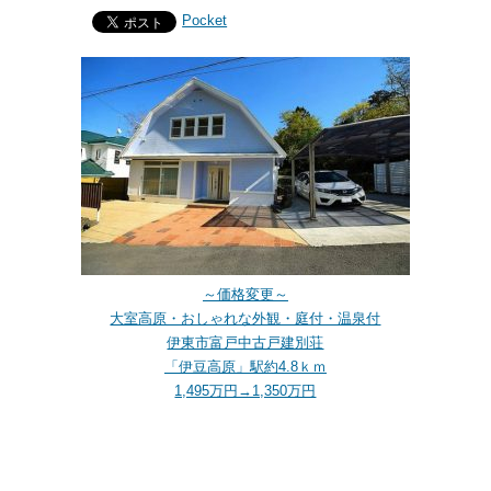
Pocket
～価格変更～
大室高原・おしゃれな外観・庭付・温泉付
伊東市富戸中古戸建別荘
「伊豆高原」駅約4.8ｋｍ
1,495万円→1,350万円