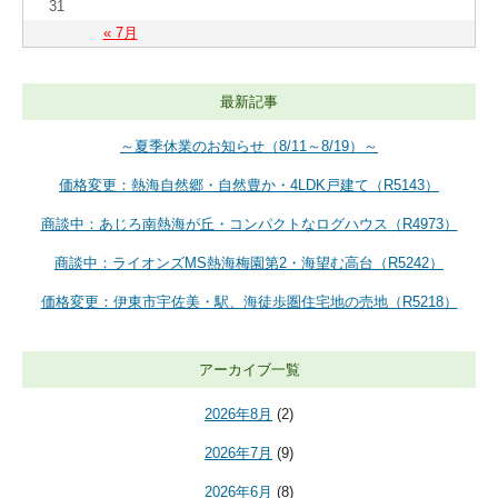
31
« 7月
最新記事
～夏季休業のお知らせ（8/11～8/19）～
価格変更：熱海自然郷・自然豊か・4LDK戸建て（R5143）
商談中：あじろ南熱海が丘・コンパクトなログハウス（R4973）
商談中：ライオンズMS熱海梅園第2・海望む高台（R5242）
価格変更：伊東市宇佐美・駅、海徒歩圏住宅地の売地（R5218）
アーカイブ一覧
2026年8月
(2)
2026年7月
(9)
2026年6月
(8)