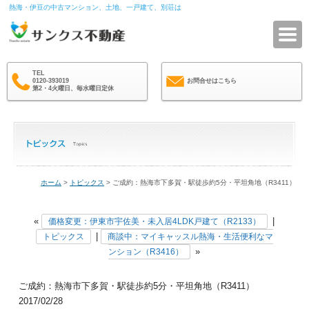
熱海・伊豆の中古マンション、土地、一戸建て、別荘は
サ
TEL
0120-393019
お問合せはこちら
第2・4火曜日、毎水曜日定休
ホーム
>
トピックス
> ご成約：熱海市下多賀・駅徒歩約5分・平坦角地（R3411）
«
|
価格変更：伊東市宇佐美・未入居4LDK戸建て（R2133）
|
トピックス
商談中：マイキャッスル熱海・生活便利なマ
»
ンション（R3416）
ご成約：熱海市下多賀・駅徒歩約5分・平坦角地（R3411）
2017/02/28