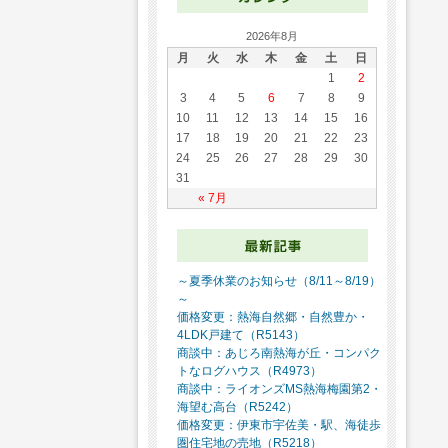
2026年8月
月
火
水
木
金
土
日
1
2
3
4
5
6
7
8
9
10
11
12
13
14
15
16
17
18
19
20
21
22
23
24
25
26
27
28
29
30
31
« 7月
～夏季休業のお知らせ（8/11～8/19）
～
価格変更：熱海自然郷・自然豊か・
4LDK戸建て（R5143）
商談中：あじろ南熱海が丘・コンパク
トなログハウス（R4973）
商談中：ライオンズMS熱海梅園第2・
海望む高台（R5242）
価格変更：伊東市宇佐美・駅、海徒歩
圏住宅地の売地（R5218）