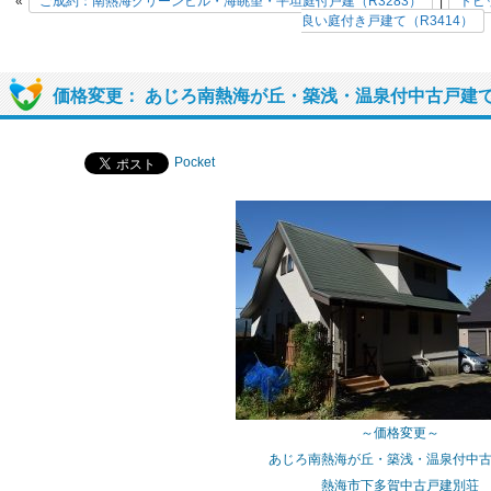
«
ご成約：南熱海グリーンヒル・海眺望・平坦庭付戸建（R3283）
|
トピ
良い庭付き戸建て（R3414）
価格変更： あじろ南熱海が丘・築浅・温泉付中古戸建て（
Pocket
～価格変更～
あじろ南熱海が丘・築浅・温泉付中
熱海市下多賀中古戸建別荘