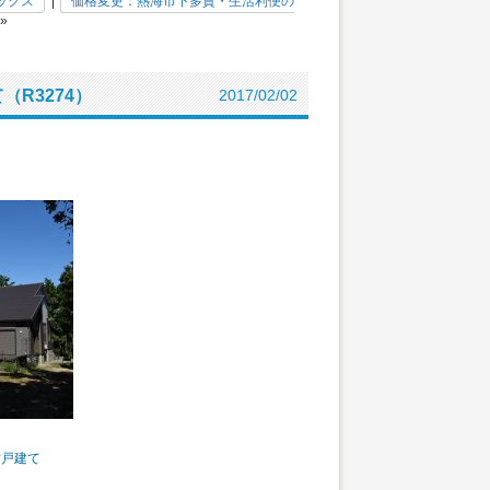
ックス
|
価格変更：熱海市下多賀・生活利便の
»
R3274）
2017/02/02
古戸建て