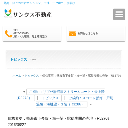
熱海・伊豆の中古マンション、土地、一戸建て、別荘は
サ
TEL
0120-393019
お問合せはこちら
第2・4火曜日、毎水曜日定休
ホーム
>
トピックス
> 価格変更：熱海市下多賀・海一望・駅徒歩圏の売地（R3270）
«
ご成約：リブゼ湯河原ストリームコート・最上階
|
|
（R3278）
トピックス
ご成約：スコーレ熱海・戸別
»
温泉・海眺望・３階（R3286）
価格変更：熱海市下多賀・海一望・駅徒歩圏の売地（R3270）
2016/08/27