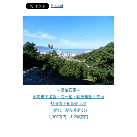
Pocket
～価格変更～
熱海市下多賀・海一望・駅徒歩圏の売地
熱海市下多賀売土地
「網代」駅徒歩約6分
1,300万円→1,200万円