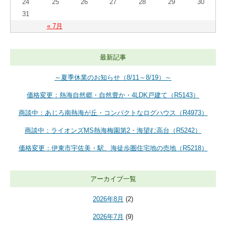
24
25
26
27
28
29
30
31
« 7月
最新記事
～夏季休業のお知らせ（8/11～8/19）～
価格変更：熱海自然郷・自然豊か・4LDK戸建て（R5143）
商談中：あじろ南熱海が丘・コンパクトなログハウス（R4973）
商談中：ライオンズMS熱海梅園第2・海望む高台（R5242）
価格変更：伊東市宇佐美・駅、海徒歩圏住宅地の売地（R5218）
アーカイブ一覧
2026年8月
(2)
2026年7月
(9)