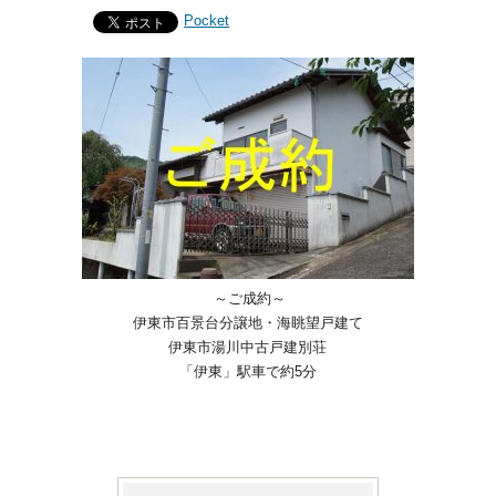
Pocket
～ご成約～
伊東市百景台分譲地・海眺望戸建て
伊東市湯川中古戸建別荘
「伊東」駅車で約5分