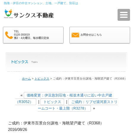
熱海・伊豆の中古マンション、土地、一戸建て、別荘は
サ
TEL
0120-393019
お問合せはこちら
第2・4火曜日、毎水曜日定休
ホーム
>
トピックス
> ご成約：伊東市百景台分譲地・海眺望戸建て（R3368）
«
価格変更：伊豆急別荘地・桜並木通りに近い中古戸建
|
|
（R3052）
トピックス
ご成約：リブゼ湯河原ストリ
»
ームコート・最上階（R3278）
ご成約：伊東市百景台分譲地・海眺望戸建て（R3368）
2016/08/26