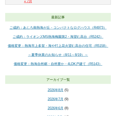
« 7月
最新記事
ご成約：あじろ南熱海が丘・コンパクトなログハウス（R4973）
ご成約：ライオンズMS熱海梅園第2・海望む高台（R5242）
価格変更：熱海市上多賀・海や打上花火望む高台の住宅（R5158）
～夏季休業のお知らせ（8/11～8/19）～
価格変更：熱海自然郷・自然豊か・4LDK戸建て（R5143）
アーカイブ一覧
2026年8月
(5)
2026年7月
(9)
2026年6月
(8)