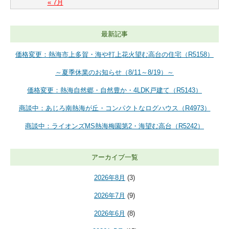
« 7月
最新記事
価格変更：熱海市上多賀・海や打上花火望む高台の住宅（R5158）
～夏季休業のお知らせ（8/11～8/19）～
価格変更：熱海自然郷・自然豊か・4LDK戸建て（R5143）
商談中：あじろ南熱海が丘・コンパクトなログハウス（R4973）
商談中：ライオンズMS熱海梅園第2・海望む高台（R5242）
アーカイブ一覧
2026年8月
(3)
2026年7月
(9)
2026年6月
(8)