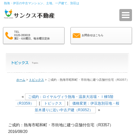
熱海・伊豆の中古マンション、土地、一戸建て、別荘は
サ
TEL
0120-393019
お問合せはこちら
第2・4火曜日、毎水曜日定休
ホーム
>
トピックス
> ご成約：熱海市昭和町・市街地に建つ店舗付住宅（R3357）
«
ご成約：ロイヤルヴィラ熱海・温泉大浴場・Ｉ棟5階
|
|
（R3359）
トピックス
価格変更：伊豆急別荘地・桜
»
並木通りに近い中古戸建（R3052）
ご成約：熱海市昭和町・市街地に建つ店舗付住宅（R3357）
2016/08/20