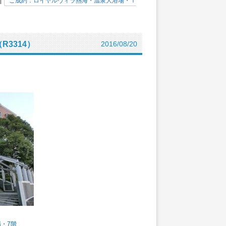
|
ご成約：ロイヤルヴィラ熱海・温泉大浴場・Ｉ
3314）
2016/08/20
・7階