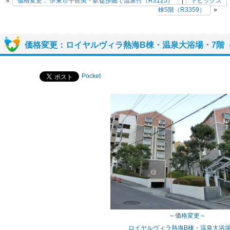
«
価格変更： 伊東市宇佐美・駅徒歩圏で温泉付（R3125）
|
トピックス
棟5階（R3359）
»
価格変更：ロイヤルヴィラ熱海B棟・温泉大浴場・7階（R
Pocket
～価格変更～
ロイヤルヴィラ熱海B棟・温泉大浴場