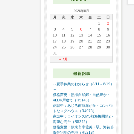
2026年8月
月
火
水
木
金
土
日
1
2
3
4
5
6
7
8
9
10
11
12
13
14
15
16
17
18
19
20
21
22
23
24
25
26
27
28
29
30
31
« 7月
～夏季休業のお知らせ（8/11～8/19）
～
価格変更：熱海自然郷・自然豊か・
4LDK戸建て（R5143）
商談中：あじろ南熱海が丘・コンパク
トなログハウス（R4973）
商談中：ライオンズMS熱海梅園第2・
海望む高台（R5242）
価格変更：伊東市宇佐美・駅、海徒歩
圏住宅地の売地（R5218）