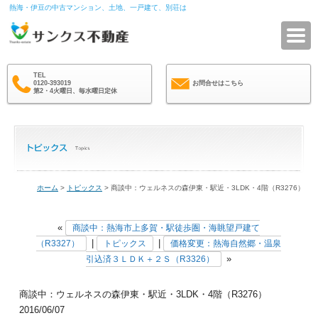
熱海・伊豆の中古マンション、土地、一戸建て、別荘は
サ
TEL
0120-393019
お問合せはこちら
第2・4火曜日、毎水曜日定休
ホーム
>
トピックス
> 商談中：ウェルネスの森伊東・駅近・3LDK・4階（R3276）
«
商談中：熱海市上多賀・駅徒歩圏・海眺望戸建て
|
|
（R3327）
トピックス
価格変更：熱海自然郷・温泉
»
引込済３ＬＤＫ＋２Ｓ（R3326）
商談中：ウェルネスの森伊東・駅近・3LDK・4階（R3276）
2016/06/07