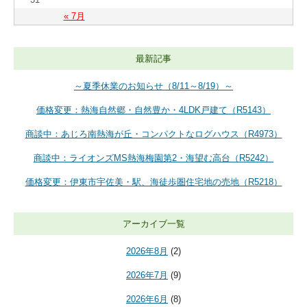
« 7月
最新記事
～夏季休業のお知らせ（8/11～8/19）～
価格変更：熱海自然郷・自然豊か・4LDK戸建て（R5143）
商談中：あじろ南熱海が丘・コンパクトなログハウス（R4973）
商談中：ライオンズMS熱海梅園第2・海望む高台（R5242）
価格変更：伊東市宇佐美・駅、海徒歩圏住宅地の売地（R5218）
アーカイブ一覧
2026年8月
(2)
2026年7月
(9)
2026年6月
(8)