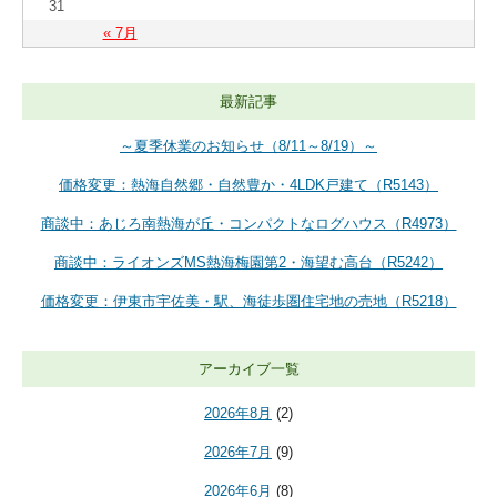
31
« 7月
最新記事
～夏季休業のお知らせ（8/11～8/19）～
価格変更：熱海自然郷・自然豊か・4LDK戸建て（R5143）
商談中：あじろ南熱海が丘・コンパクトなログハウス（R4973）
商談中：ライオンズMS熱海梅園第2・海望む高台（R5242）
価格変更：伊東市宇佐美・駅、海徒歩圏住宅地の売地（R5218）
アーカイブ一覧
2026年8月
(2)
2026年7月
(9)
2026年6月
(8)