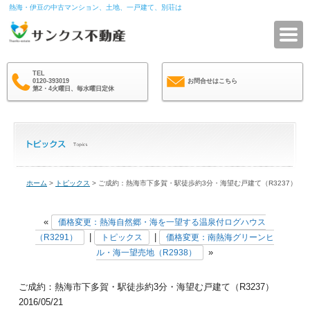
熱海・伊豆の中古マンション、土地、一戸建て、別荘は
サ
TEL
0120-393019
お問合せはこちら
第2・4火曜日、毎水曜日定休
ホーム
>
トピックス
> ご成約：熱海市下多賀・駅徒歩約3分・海望む戸建て（R3237）
«
価格変更：熱海自然郷・海を一望する温泉付ログハウス
|
|
（R3291）
トピックス
価格変更：南熱海グリーンヒ
»
ル・海一望売地（R2938）
ご成約：熱海市下多賀・駅徒歩約3分・海望む戸建て（R3237）
2016/05/21