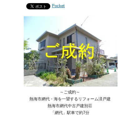
Pocket
～ご成約～
熱海市網代・海を一望するリフォーム済戸建
熱海市網代中古戸建別荘
「網代」駅車で約7分