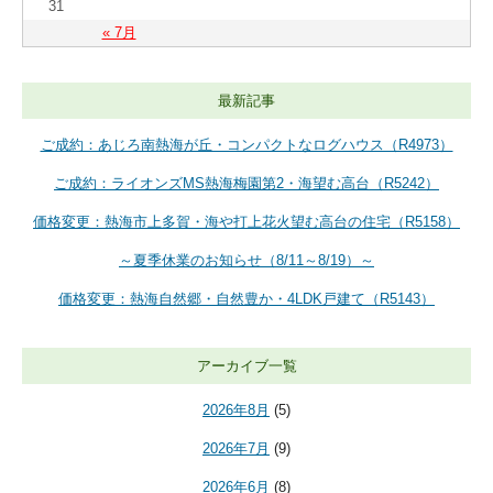
31
« 7月
最新記事
ご成約：あじろ南熱海が丘・コンパクトなログハウス（R4973）
ご成約：ライオンズMS熱海梅園第2・海望む高台（R5242）
価格変更：熱海市上多賀・海や打上花火望む高台の住宅（R5158）
～夏季休業のお知らせ（8/11～8/19）～
価格変更：熱海自然郷・自然豊か・4LDK戸建て（R5143）
アーカイブ一覧
2026年8月
(5)
2026年7月
(9)
2026年6月
(8)