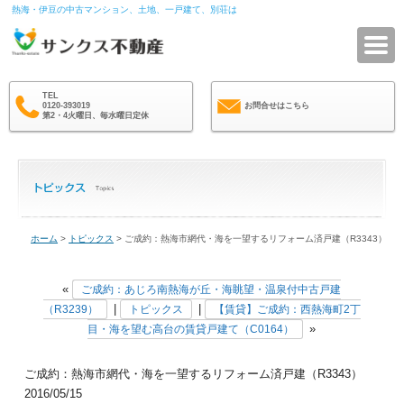
熱海・伊豆の中古マンション、土地、一戸建て、別荘は
サ
TEL
0120-393019
お問合せはこちら
第2・4火曜日、毎水曜日定休
ホーム
>
トピックス
> ご成約：熱海市網代・海を一望するリフォーム済戸建（R3343）
«
ご成約：あじろ南熱海が丘・海眺望・温泉付中古戸建
|
|
（R3239）
トピックス
【賃貸】ご成約：西熱海町2丁
»
目・海を望む高台の賃貸戸建て（C0164）
ご成約：熱海市網代・海を一望するリフォーム済戸建（R3343）
2016/05/15