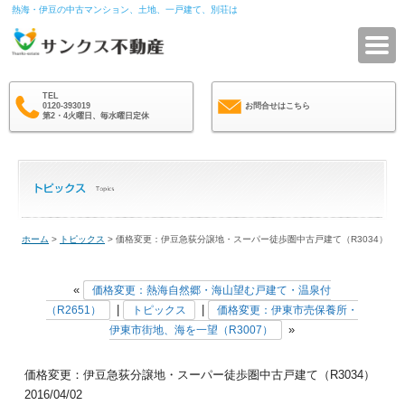
熱海・伊豆の中古マンション、土地、一戸建て、別荘は
サ
TEL
0120-393019
お問合せはこちら
第2・4火曜日、毎水曜日定休
ホーム
>
トピックス
> 価格変更：伊豆急荻分譲地・スーパー徒歩圏中古戸建て（R3034）
«
価格変更：熱海自然郷・海山望む戸建て・温泉付
|
|
（R2651）
トピックス
価格変更：伊東市売保養所・
»
伊東市街地、海を一望（R3007）
価格変更：伊豆急荻分譲地・スーパー徒歩圏中古戸建て（R3034）
2016/04/02