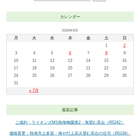
カレンダー
2026年8月
月
火
水
木
金
土
日
1
2
3
4
5
6
7
8
9
10
11
12
13
14
15
16
17
18
19
20
21
22
23
24
25
26
27
28
29
30
31
« 7月
最新記事
ご成約：ライオンズMS熱海梅園第2・海望む高台（R5242）
価格変更：熱海市上多賀・海や打上花火望む高台の住宅（R5158）