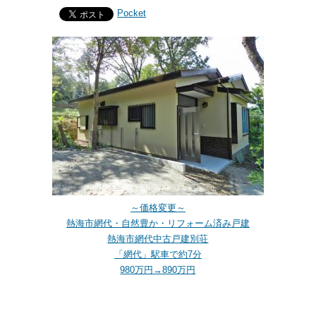
Pocket
～価格変更～
熱海市網代・自然豊か・リフォーム済み戸建
熱海市網代中古戸建別荘
「網代」駅車で約7分
980万円→890万円