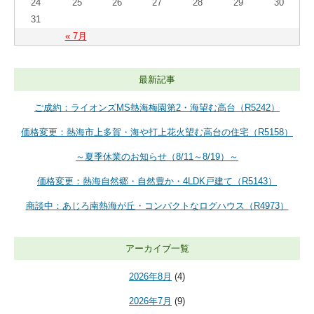
24
25
26
27
28
29
30
31
« 7月
最新記事
ご成約：ライオンズMS熱海梅園第2・海望む高台（R5242）
価格変更：熱海市上多賀・海や打上花火望む高台の住宅（R5158）
～夏季休業のお知らせ（8/11～8/19）～
価格変更：熱海自然郷・自然豊か・4LDK戸建て（R5143）
商談中：あじろ南熱海が丘・コンパクトなログハウス（R4973）
アーカイブ一覧
2026年8月
(4)
2026年7月
(9)