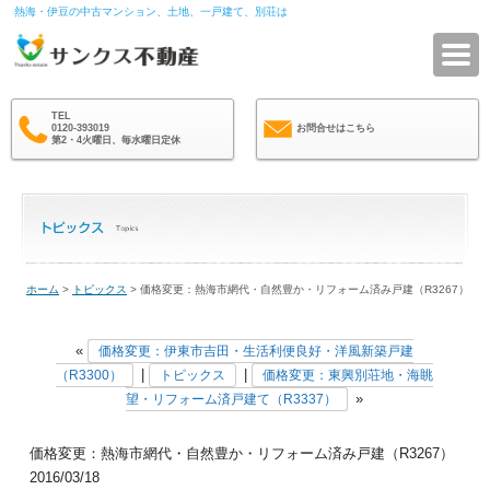
熱海・伊豆の中古マンション、土地、一戸建て、別荘は
サ
TEL
0120-393019
お問合せはこちら
第2・4火曜日、毎水曜日定休
ホーム
>
トピックス
> 価格変更：熱海市網代・自然豊か・リフォーム済み戸建（R3267）
«
価格変更：伊東市吉田・生活利便良好・洋風新築戸建
|
|
（R3300）
トピックス
価格変更：東興別荘地・海眺
»
望・リフォーム済戸建て（R3337）
価格変更：熱海市網代・自然豊か・リフォーム済み戸建（R3267）
2016/03/18