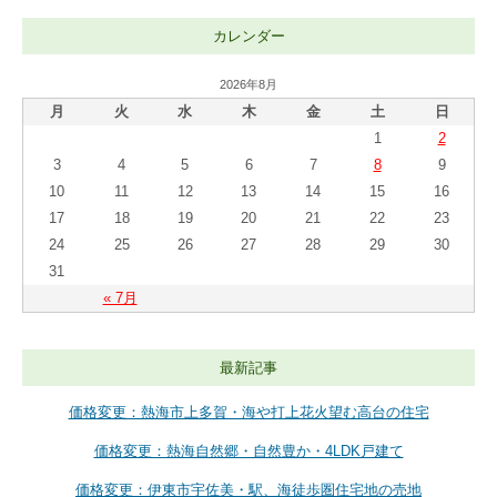
カレンダー
2026年8月
月
火
水
木
金
土
日
1
2
3
4
5
6
7
8
9
10
11
12
13
14
15
16
17
18
19
20
21
22
23
24
25
26
27
28
29
30
31
« 7月
最新記事
価格変更：熱海市上多賀・海や打上花火望む高台の住宅
価格変更：熱海自然郷・自然豊か・4LDK戸建て
価格変更：伊東市宇佐美・駅、海徒歩圏住宅地の売地