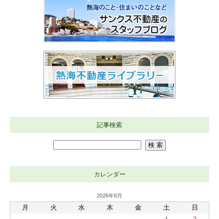
記事検索
カレンダー
2026年8月
月
火
水
木
金
土
日