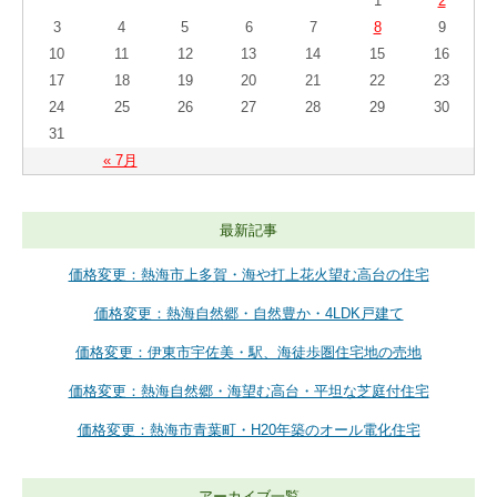
1
2
3
4
5
6
7
8
9
10
11
12
13
14
15
16
17
18
19
20
21
22
23
24
25
26
27
28
29
30
31
« 7月
最新記事
価格変更：熱海市上多賀・海や打上花火望む高台の住宅
価格変更：熱海自然郷・自然豊か・4LDK戸建て
価格変更：伊東市宇佐美・駅、海徒歩圏住宅地の売地
価格変更：熱海自然郷・海望む高台・平坦な芝庭付住宅
価格変更：熱海市青葉町・H20年築のオール電化住宅
アーカイブ一覧