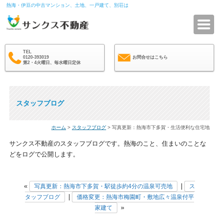
熱海・伊豆の中古マンション、土地、一戸建て、別荘は
サ
TEL
0120-393019
お問合せはこちら
第2・4火曜日、毎水曜日定休
スタッフブログ
ホーム
>
スタッフブログ
> 写真更新：熱海市下多賀・生活便利な住宅地
サンクス不動産のスタッフブログです。熱海のこと、住まいのことな
どをログで公開します。
«
|
写真更新：熱海市下多賀・駅徒歩約4分の温泉可売地
ス
|
タッフブログ
価格変更：熱海市梅園町・敷地広々温泉付平
»
家建て