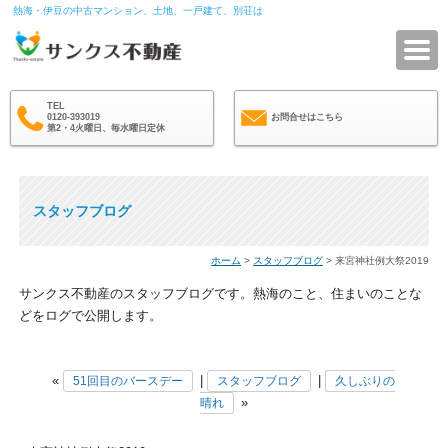
熱海・伊豆の中古マンション、土地、一戸建て、別荘は
サ
TEL
0120-393019
お問合せはこちら
第2・4火曜日、毎水曜日定休
スタッフブログ
ホーム
>
スタッフブログ
> 来宮神社例大祭2019
サンクス不動産のスタッフブログです。熱海のこと、住まいのことな
どをログで公開します。
«
|
|
51回目のバースデー
スタッフブログ
久しぶりの
»
晴れ