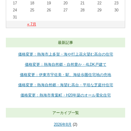
17
18
19
20
21
22
23
24
25
26
27
28
29
30
31
« 7月
最新記事
価格変更：熱海市上多賀・海や打上花火望む高台の住宅
価格変更：熱海自然郷・自然豊か・4LDK戸建て
価格変更：伊東市宇佐美・駅、海徒歩圏住宅地の売地
価格変更：熱海自然郷・海望む高台・平坦な芝庭付住宅
価格変更：熱海市青葉町・H20年築のオール電化住宅
アーカイブ一覧
2026年8月
(2)