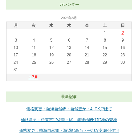
カレンダー
2026年8月
月
火
水
木
金
土
日
1
2
3
4
5
6
7
8
9
10
11
12
13
14
15
16
17
18
19
20
21
22
23
24
25
26
27
28
29
30
31
« 7月
最新記事
価格変更：熱海自然郷・自然豊か・4LDK戸建て
価格変更：伊東市宇佐美・駅、海徒歩圏住宅地の売地
価格変更：熱海自然郷・海望む高台・平坦な芝庭付住宅