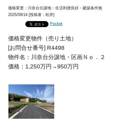
価格変更：川奈台分譲地・生活利便良好・建築条件無
2025/09/14 [投稿者：松井]
Pocket
価格変更物件（売り土地）
[お問合せ番号] R4498
物件名：川奈台分譲地・区画Ｎｏ．２
価格：1,250
万円→950
万円