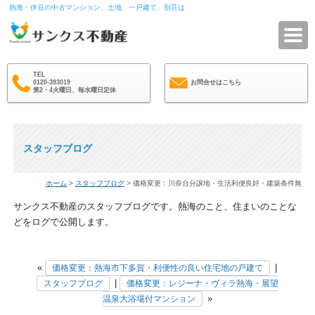
熱海・伊豆の中古マンション、土地、一戸建て、別荘は
サ
TEL
0120-393019
お問合せはこちら
第2・4火曜日、毎水曜日定休
スタッフブログ
ホーム
>
スタッフブログ
> 価格変更：川奈台分譲地・生活利便良好・建築条件無
サンクス不動産のスタッフブログです。熱海のこと、住まいのことな
どをログで公開します。
«
|
価格変更：熱海市下多賀・利便性の良い住宅地の戸建て
|
スタッフブログ
価格変更：レジーナ・ヴィラ熱海・展望
»
温泉大浴場付マンション