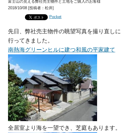
富士山の見える弊社売主物件と土地をご購入のお客様
2018/10/08 [投稿者：松井]
Pocket
先日、弊社売主物件の眺望写真を撮り直しに
行ってきました。
南熱海グリーンヒルに建つ和風の平家建て
全居室より海を一望でき、芝庭もあります。