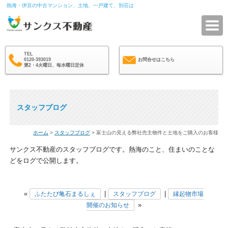
熱海・伊豆の中古マンション、土地、一戸建て、別荘は
サ
TEL
0120-393019
お問合せはこちら
第2・4火曜日、毎水曜日定休
スタッフブログ
ホーム
>
スタッフブログ
> 富士山の見える弊社売主物件と土地をご購入のお客様
サンクス不動産のスタッフブログです。熱海のこと、住まいのことな
どをログで公開します。
«
|
|
ふたたび亀石まるしぇ
スタッフブログ
縁起物市場
»
開催のお知らせ