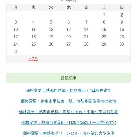
2026年8月
月
火
水
木
金
土
日
1
2
3
4
5
6
7
8
9
10
11
12
13
14
15
16
17
18
19
20
21
22
23
24
25
26
27
28
29
30
31
« 7月
最新記事
価格変更：熱海自然郷・自然豊か・4LDK戸建て
価格変更：伊東市宇佐美・駅、海徒歩圏住宅地の売地
価格変更：熱海自然郷・海望む高台・平坦な芝庭付住宅
価格変更：熱海市青葉町・H20年築のオール電化住宅
価格変更：南熱海グリーンヒル・海を望む大型住宅