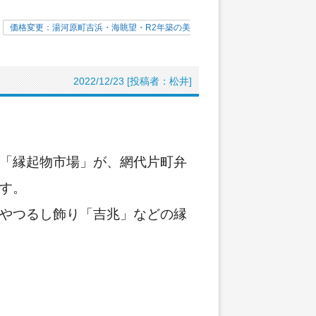
|
価格変更：湯河原町吉浜・海眺望・R2年築の美
2022/12/23 [投稿者：松井]
「縁起物市場」が、網代片町弁
す。
やつるし飾り「吉兆」などの縁