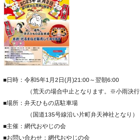
■日時：令和5年1月2日(月)21:00～翌朝6:00
（荒天の場合中止となります。※小雨決行
■場所：弁天ひもの店駐車場
（国道135号線沿い片町弁天神社となり）
■主催：網代おやじの会
■お問い合わせ：網代おやじの会