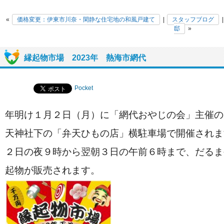
«
価格変更：伊東市川奈・閑静な住宅地の和風戸建て
|
スタッフブログ
邸
»
縁起物市場 2023年 熱海市網代
Pocket
年明け１月２日（月）に「網代おやじの会」主催の
天神社下の「弁天ひもの店」横駐車場で開催されま
２日の夜９時から翌朝３日の午前６時まで、だるま
起物が販売されます。