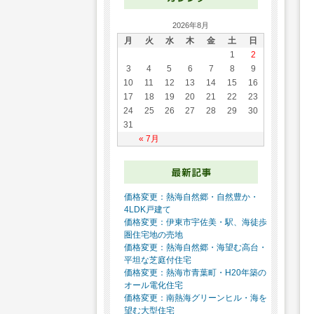
2026年8月
月
火
水
木
金
土
日
1
2
3
4
5
6
7
8
9
10
11
12
13
14
15
16
17
18
19
20
21
22
23
24
25
26
27
28
29
30
31
« 7月
価格変更：熱海自然郷・自然豊か・
4LDK戸建て
価格変更：伊東市宇佐美・駅、海徒歩
圏住宅地の売地
価格変更：熱海自然郷・海望む高台・
平坦な芝庭付住宅
価格変更：熱海市青葉町・H20年築の
オール電化住宅
価格変更：南熱海グリーンヒル・海を
望む大型住宅